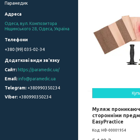
Парамедик
Одеса, вул. Композитора
Ніщинського 28, Одеса, Україна
+380 (99) 035-02-34
https://paramedic.ua/
info@paramedic.ua
+380990350234
Куп
+380990350234
Муляж проникаючо
сторонніми пред
EasyPractice
НФ-00001954