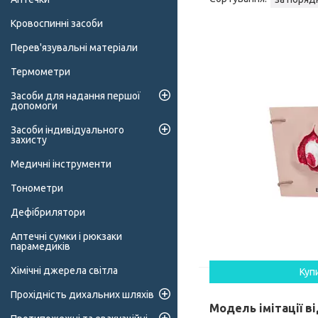
Кровоспинні засоби
Перев'язувальні матеріали
Термометри
Засоби для надання першої
допомоги
Засоби індивідуального
захисту
Медичні інструменти
Тонометри
Дефібрилятори
Аптечні сумки і рюкзаки
парамедиків
Хімічні джерела світла
Куп
Прохідність дихальних шляхів
Модель імітації в