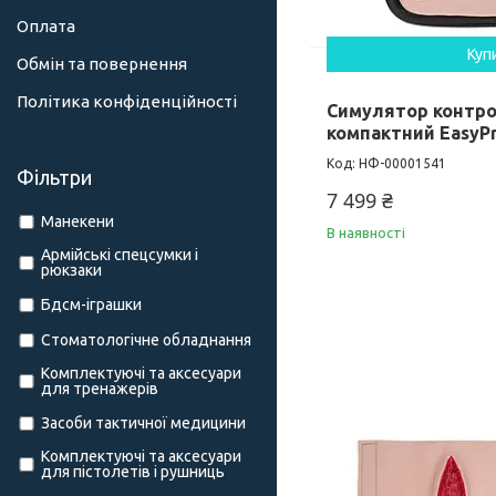
Оплата
Куп
Обмін та повернення
Політика конфіденційності
Симулятор контро
компактний EasyPr
НФ-00001541
Фільтри
7 499 ₴
Манекени
В наявності
Армійські спецсумки і
рюкзаки
Бдсм-іграшки
Стоматологічне обладнання
Комплектуючі та аксесуари
для тренажерів
Засоби тактичної медицини
Комплектуючі та аксесуари
для пістолетів і рушниць