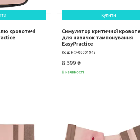
ити
Купити
лю кровотечі
Симулятор критичної кровоте
actice
для навичок тампонування
EasyPractice
НФ-00001942
8 399 ₴
В наявності