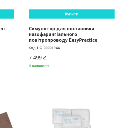
Купити
чі
Симулятор для постановки
назофарингіального
повітропроводу EasyPractice
НФ-00001944
7 499 ₴
В наявності