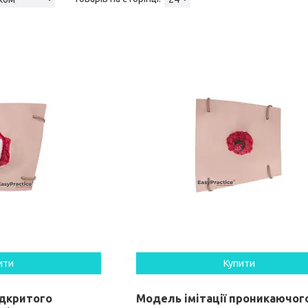
ити
Купити
ідкритого
Модель імітації проникаючог