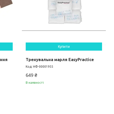
Купити
ення
Тренувальна марля EasyPractice
НФ-00001955
649 ₴
В наявності