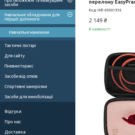
Протипожежні та евакуаційні
перелому EasyPrac
засоби
НФ-00001936
Навчальне обладнання для
першої допомоги
2 149 ₴
В наявності
Навчальні манекени
Тактичні ліхтарі
Для сайту
Пневмоторакс
Засоби від опіків
Спортивні заморозки
Засоби для іммобілізації
Відгуки
Про нас
Доставка