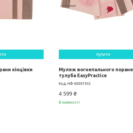
ити
Купити
рани кінцівки
Муляж вогнепального поран
тулуба EasyPractice
НФ-00001953
4 599 ₴
В наявності