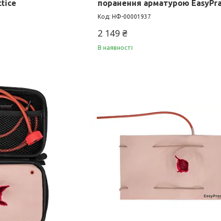
tice
поранення арматурою EasyPra
НФ-00001937
2 149 ₴
В наявності