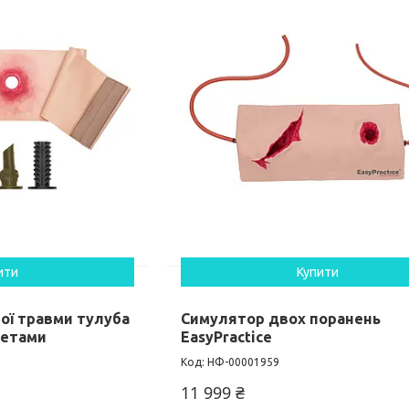
ити
Купити
ї травми тулуба
Симулятор двох поранень
метами
EasyPractice
НФ-00001959
11 999 ₴