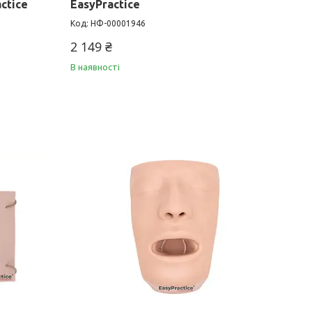
ctice
EasyPractice
НФ-00001946
2 149 ₴
В наявності