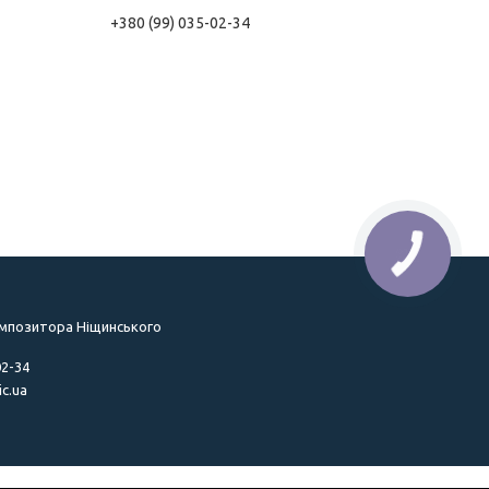
+380 (99) 035-02-34
омпозитора Ніщинського
02-34
c.ua