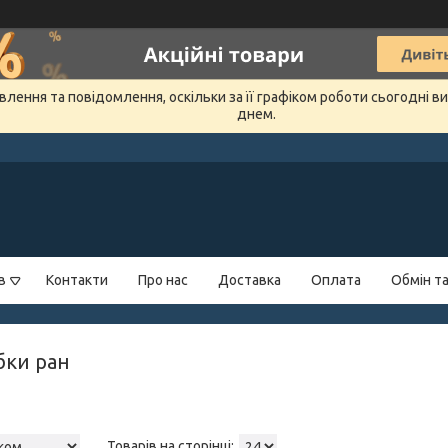
лення та повідомлення, оскільки за її графіком роботи сьогодні 
днем.
в
Контакти
Про нас
Доставка
Оплата
Обмін т
бки ран