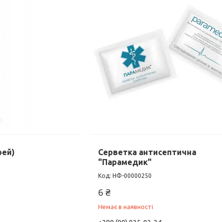
рей)
Серветка антисептична
"Парамедик"
НФ-00000250
6 ₴
Немає в наявності