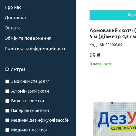
Про нас
Куп
Доставка
Оплата
Армований скотч (
5 м (діаметр 4,3 см
Обмін та повернення
НФ-00000309
Політика конфіденційності
69 ₴
В наявності
Фільтри
Захисний спецодяг
Алюмінієвий скотч
Вологі серветки
Паперові серветки
Медичні дезінфікуючі засоби
Медичні пластирі