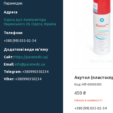
Парамедик
Одеса, вул. Композитора
Ніщинського 28, Одеса, Україна
+380 (99) 035-02-34
https://paramedic.ua/
info@paramedic.ua
+380990350234
Акутол (пластосп
+380990350234
НФ-00000585
459 ₴
Немає в наявності
+380 (99) 035-02-34