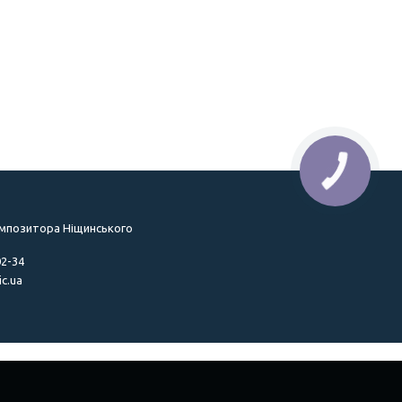
омпозитора Ніщинського
02-34
c.ua