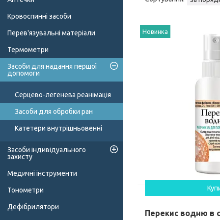
Кровоспинні засоби
Новинка
Перев'язувальні матеріали
Термометри
Засоби для надання першої
допомоги
Серцево-легенева реанімація
Засоби для обробки ран
Катетери внутрішньовенні
Засоби індивідуального
захисту
Медичні інструменти
Куп
Тонометри
Дефібрилятори
Перекис водню в с