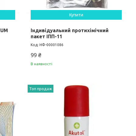
Купити
LUM
Індивідуальний протихімічний
пакет ІПП-11
НФ-00001086
99 ₴
В наявності
Топ продаж