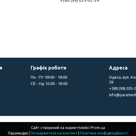
+380 (99) 035-02-34
я
Графік роботи
Адреса
Пн - Пт 09:00 - 18:00
Одеса, вул. К
28
Сб - Нд 10.00 - 18.00
+380 (99) 035-
info@paramedi
Сайт створений на маркетплейсі
Prom.ua
Парамедик |
Поскаржитися на контент
|
Політика конфіденційності