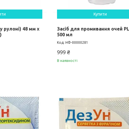
ити
Купити
у рулоні) 48 мм х
Засіб для промивання очей P
)
500 мл
НФ-00000281
999 ₴
В наявності