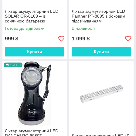
Ліхтар акумуляторний LED
Ліхтар акумуляторний LED
SOLAR OR-6169 – із
Panther PT-8895 з боковим
сонячною батареєю
підсвічуванням
Готово до відправки
В наявності
999
1 099
₴
₴
Купити
Купити
Новинка
Ліхтар акумуляторний LED
RANCHI RC-9980T
Лампа акумуляторна LED 40-