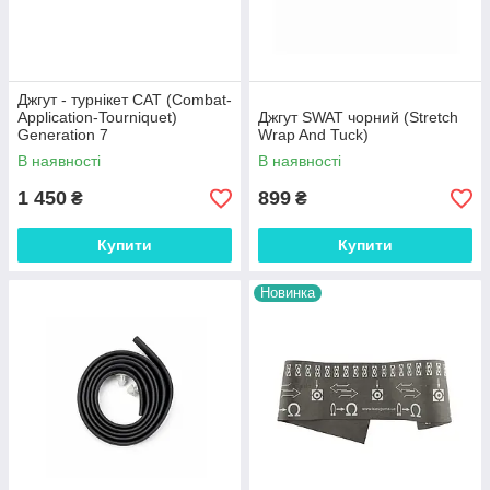
Джгут - турнікет CAT (Combat-
Application-Tourniquet)
Джгут SWAT чорний (Stretch
Generation 7
Wrap And Tuck)
В наявності
В наявності
1 450
899
₴
₴
Купити
Купити
Новинка