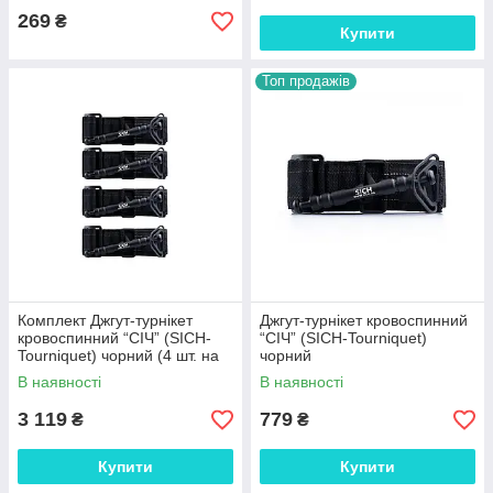
269
₴
Купити
Топ продажів
Комплект Джгут-турнікет
Джгут-турнікет кровоспинний
кровоспинний “СІЧ” (SICH-
“СІЧ” (SICH-Tourniquet)
Tourniquet) чорний (4 шт. на
чорний
всі кінцівки)
В наявності
В наявності
3 119
779
₴
₴
Купити
Купити