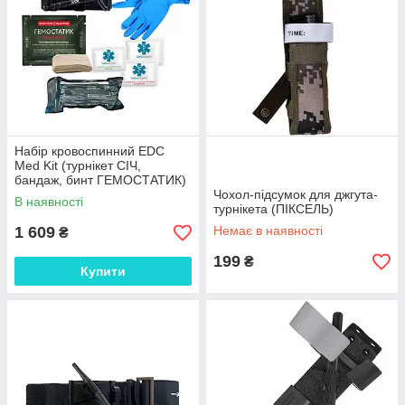
Набір кровоспинний EDC
Med Kit (турнікет СІЧ,
бандаж, бинт ГЕМОСТАТИК)
Чохол-підсумок для джгута-
В наявності
турнікета (ПІКСЕЛЬ)
1 609
Немає в наявності
₴
199
₴
Купити