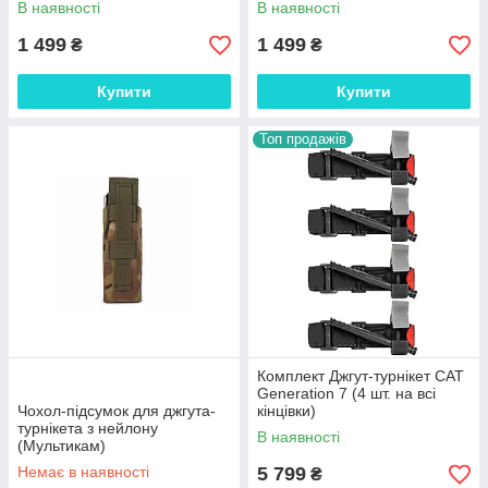
В наявності
В наявності
1 499
1 499
₴
₴
Купити
Купити
Топ продажів
Комплект Джгут-турнікет CAT
Generation 7 (4 шт. на всі
Чохол-підсумок для джгута-
кінцівки)
турнікета з нейлону
В наявності
(Мультикам)
Немає в наявності
5 799
₴