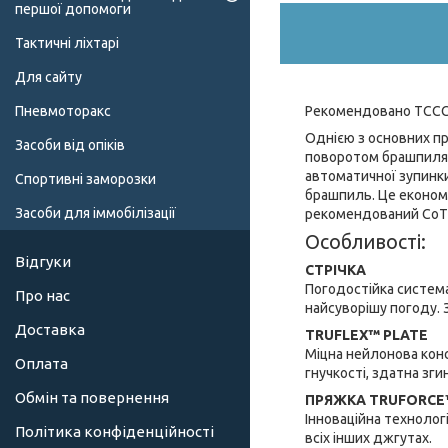
першої допомоги
Тактичні ліхтарі
Для сайту
Рекомендовано TCC
Пневмоторакс
Однією з основних п
Засоби від опіків
поворотом брашпиля.
автоматичної зупинки
Спортивні заморозки
брашпиль. Це економ
Засоби для іммобілізації
рекомендований CoT
Особливості:
Відгуки
СТРІЧКА
Погодостійка система
Про нас
найсуворішу погоду. 
Доставка
TRUFLEX™ PLATE
Міцна нейлонова конс
Оплата
гнучкості, здатна зги
Обмін та повернення
ПРЯЖКА TRUFORCE
Інноваційна технолог
Політика конфіденційності
всіх інших джгутах.