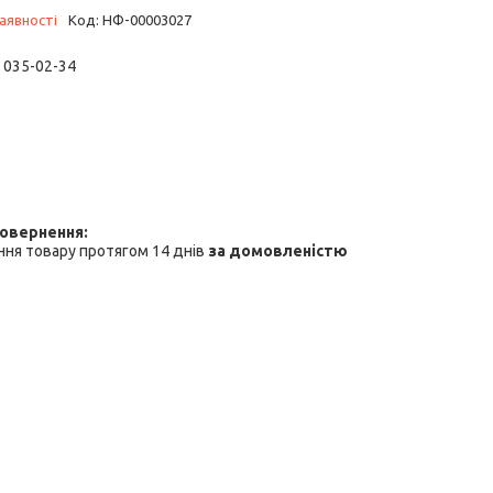
аявності
Код:
НФ-00003027
) 035-02-34
ня товару протягом 14 днів
за домовленістю