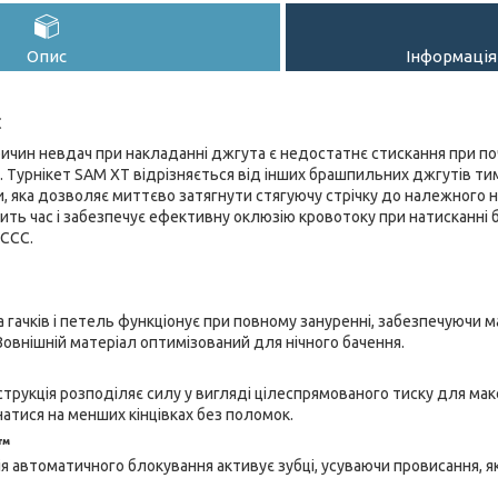
Опис
Інформація
C
ричин невдач при накладанні джгута є недостатнє стискання при п
 Турнікет SAM XT відрізняється від інших брашпильних джгутів ти
, яка дозволяє миттєво затягнути стягуючу стрічку до належного н
ить час і забезпечує ефективну оклюзію кровотоку при натисканні
CCC.
 гачків і петель функціонує при повному зануренні, забезпечуючи 
Зовнішній матеріал оптимізований для нічного бачення.
трукція розподіляє силу у вигляді цілеспрямованого тиску для мак
натися на менших кінцівках без поломок.
™
ія автоматичного блокування активує зубці, усуваючи провисання, як