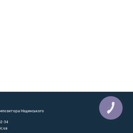
КНОПКА
ЗВ'ЯЗКУ
омпозитора Ніщинського
02-34
c.ua