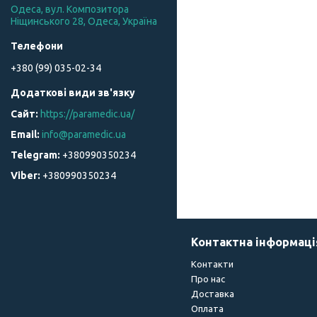
Одеса, вул. Композитора
Ніщинського 28, Одеса, Україна
+380 (99) 035-02-34
https://paramedic.ua/
info@paramedic.ua
+380990350234
+380990350234
Контактна інформаці
Контакти
Про нас
Доставка
Оплата