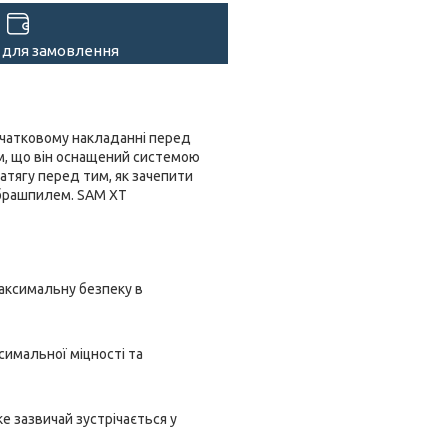
 для замовлення
очатковому накладанні перед
м, що він оснащений системою
атягу перед тим, як зачепити
 брашпилем. SAM XT
максимальну безпеку в
симальної міцності та
е зазвичай зустрічається у