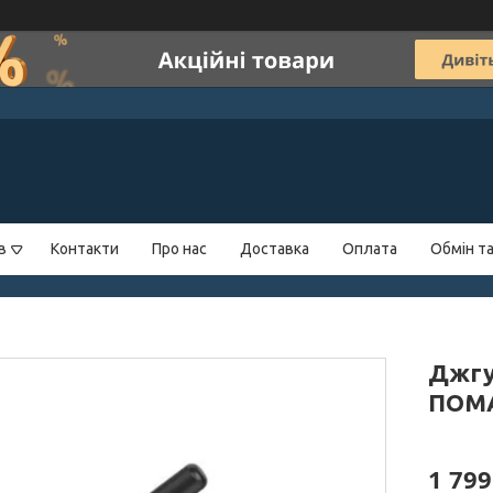
в
Контакти
Про нас
Доставка
Оплата
Обмін т
Джгу
ПОМ
1 799