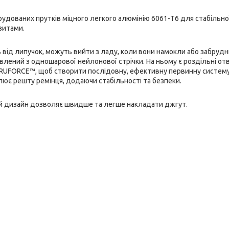
удованих прутків міцного легкого алюмінію 6061-T6 для стабільної 
зитами.
 від липучок, можуть вийти з ладу, коли вони намокли або забруд
овлений з одношарової нейлонової стрічки. На ньому є роздільні отв
UFORCE™, щоб створити послідовну, ефективну первинну систему
іплює решту ремінця, додаючи стабільності та безпеки.
ий дизайн дозволяє швидше та легше накладати джгут.