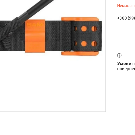
Немає в н
+380 (99
повернен