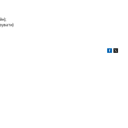
йн);
зувати)