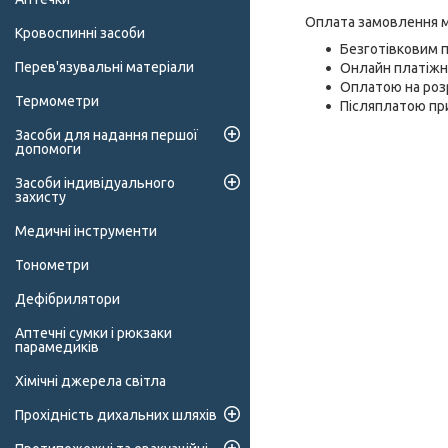
Оплата замовлення м
Кровоспинні засоби
Безготівковим 
Перев'язувальні матеріали
Онлайн платіжн
Оплатою на розр
Термометри
Післяплатою пр
Засоби для надання першої
допомоги
Засоби індивідуального
захисту
Медичні інструменти
Тонометри
Дефібрилятори
Аптечні сумки і рюкзаки
парамедиків
Хімічні джерела світла
Прохідність дихальних шляхів