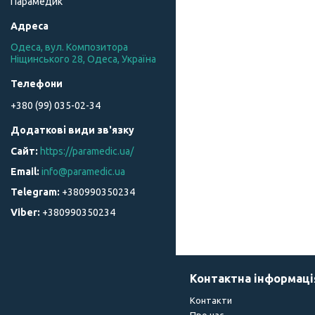
Парамедик
Одеса, вул. Композитора
Ніщинського 28, Одеса, Україна
+380 (99) 035-02-34
https://paramedic.ua/
info@paramedic.ua
+380990350234
+380990350234
Контактна інформаці
Контакти