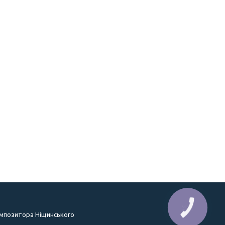
КНОПКА
ЗВ'ЯЗКУ
омпозитора Ніщинського