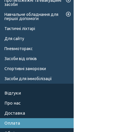
Протипожежні та евакуаційні
засоби
Навчальне обладнання для
першої допомоги
Тактичні ліхтарі
Для сайту
Пневмоторакс
Засоби від опіків
Спортивні заморозки
Засоби для іммобілізації
Відгуки
Про нас
Доставка
Оплата