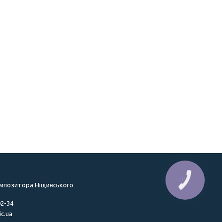
КНОПКА
ЗВ'ЯЗКУ
омпозитора Ніщинського
02-34
c.ua