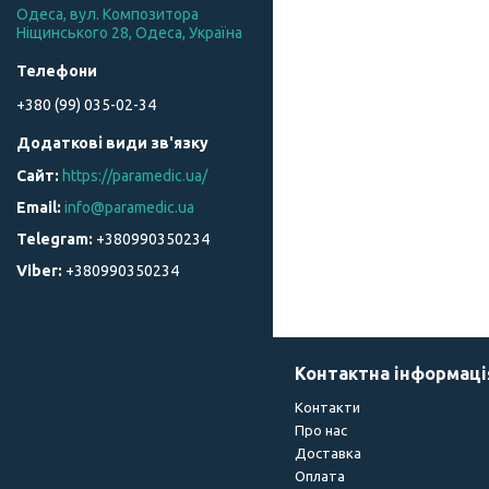
Одеса, вул. Композитора
Ніщинського 28, Одеса, Україна
+380 (99) 035-02-34
https://paramedic.ua/
info@paramedic.ua
+380990350234
+380990350234
Контактна інформаці
Контакти
Про нас
Доставка
Оплата