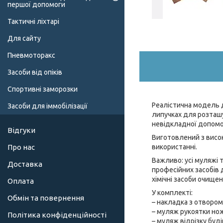
першої допомоги
Тактичні ліхтарі
Для сайту
Пневмоторакс
Засоби від опіків
Спортивні заморозки
Реалістична модель 
Засоби для іммобілізації
липучках для розташ
невідкладної допомо
Відгуки
Виготовлений з висок
використанні.
Про нас
Важливо: усі муляжі 
Доставка
професійних засобів д
хімічні засоби очищен
Оплата
У комплекті:
Обмін та повернення
– накладка з отвором
– муляж рукоятки нож
Політика конфіденційності
– муляж відрізку буд