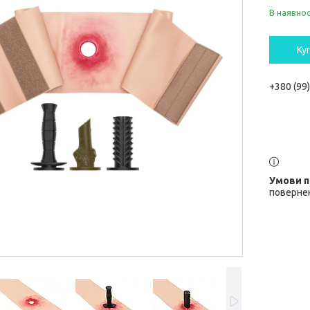
В наявнос
Ку
+380 (99
повернен