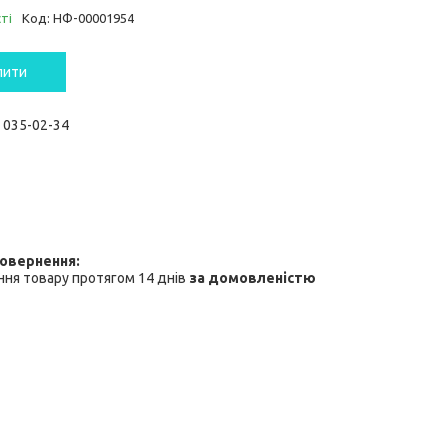
ті
Код:
НФ-00001954
пити
) 035-02-34
ня товару протягом 14 днів
за домовленістю