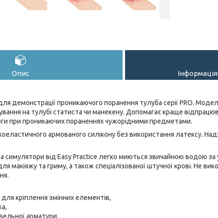
Опис
Інформація
для демонстрації проникаючого поранення тулуба серії PRO. Модел
ування на тулубі статиста чи манекену. Допомагає краще відпрацю
ги при проникаючих пораненнях чужорідними предметами.
оеластичного армованого силікону без використання латексу. Надз
та симулятори від Easy Practice легко миються звичайною водою з
ля макіяжу та гриму, а також спеціалізованої штучної крові. Не вик
ня.
 для кріплення змінних елементів,
а,
івельної арматури,