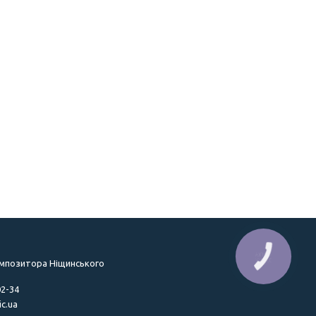
КНОПКА
ЗВ'ЯЗКУ
омпозитора Ніщинського
02-34
c.ua