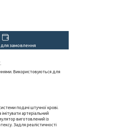
 для замовлення
.
еннями. Використовуються для
стеми подачі штучної крові.
 імітувати артеріальний
имулятор виготовлений із
атексу. Задля реалістичності