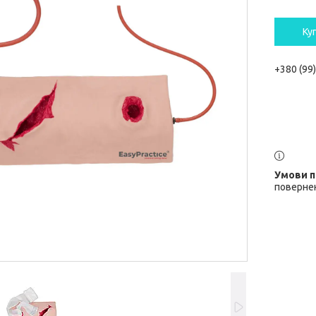
Ку
+380 (99
повернен