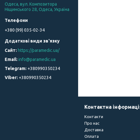
Одеса, вул. Композитора
Ніщинського 28, Одеса, Україна
+380 (99) 035-02-34
https://paramedic.ua/
info@paramedic.ua
+380990350234
+380990350234
Контактна інформаці
Контакти
Про нас
Доставка
Оплата