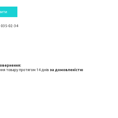
пити
) 035-02-34
ня товару протягом 14 днів
за домовленістю