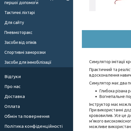
першої допомоги
Тактичні ліхтарі
Для сайту
Пневмоторакс
Засоби від опіків
Спортивні заморозки
Симулятор імітації к
Засоби для іммобілізації
Практичний та реалі
вдосконалення навич
Відгуки
Симулятор має два п
Про нас
Глибока різана р
Доставка
Вогнепальне по
Інструктор має можл
Оплата
При використанні до
крововилив. Усе це д
Обмін та повернення
м’якого високоякісно
Політика конфіденційності
можливе використанн