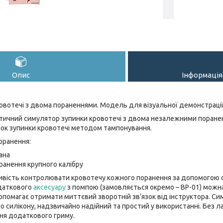
Опис
Інформація
ровотечі з двома пораненнями. Модель для візуальної демонстрації
стичний симулятор зупинки кровотечі з двома незалежними поран
ок зупинки кровотечі методом тампонування.
оранення:
ана
ранення крупного калібру
ивість контролювати кровотечу кожного поранення за допомогою си
даткового
аксесуару
з помпою (замовляється окремо – BP-01) можна
опомагає отримати миттєвий зворотній зв’язок від інструктора. С
го силікону, надзвичайно надійний та простий у використанні. Без л
я додаткового гриму.