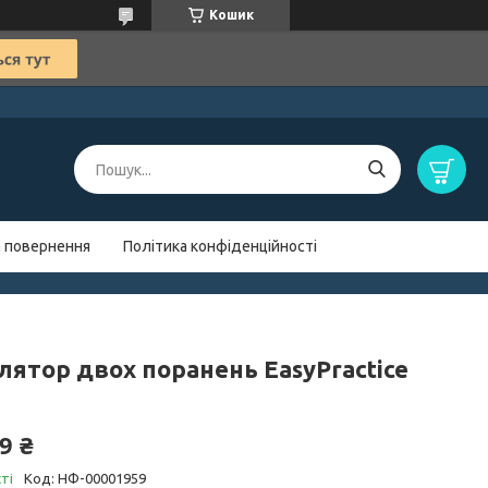
Кошик
а повернення
Політика конфіденційності
лятор двох поранень EasyPractice
9 ₴
ті
Код:
НФ-00001959