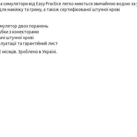
та симулятори від Easy Practice легко миються звичайною водою з
для макіяжу та гриму, а також сертифікованої штучної крові
имулятор двох поранень
убки з конекторами
чі штучної крові
плуатації та гарантійний лист
місяців. Зроблено в Україні.