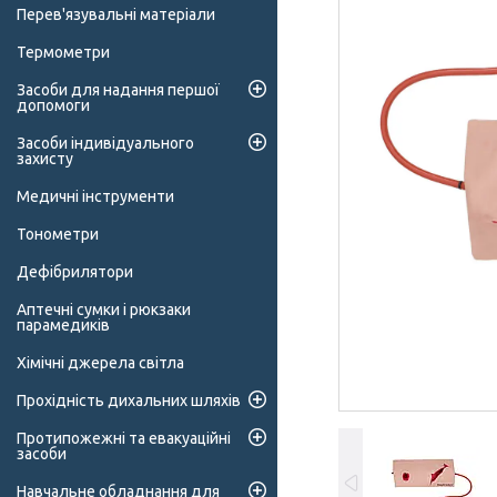
Перев'язувальні матеріали
Термометри
Засоби для надання першої
допомоги
Засоби індивідуального
захисту
Медичні інструменти
Тонометри
Дефібрилятори
Аптечні сумки і рюкзаки
парамедиків
Хімічні джерела світла
Прохідність дихальних шляхів
Протипожежні та евакуаційні
засоби
Навчальне обладнання для