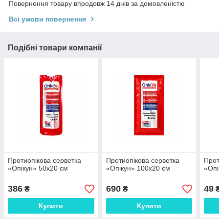
Повернення товару впродовж 14 днів за домовленістю
Всі умови повернення
Подібні товари компанії
Протиопікова серветка
Протиопікова серветка
Прот
«Опікун» 50х20 см
«Опікун» 100х20 см
«Опі
386
690
49
₴
₴
Купити
Купити