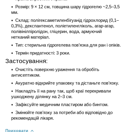
Розмір: 9 × 12 см, товщина шару гідрогелю ~2,5–3,5
мм.
Склад: полігексаметиленбігуанід гідрохлорид (0,1–
0,3%), декспантенол, поліетиленгліколь, агар-агар,
полівінілпіролідон, гліцерин, вода, армуючий
нетканий матеріал.
Тип: стерильна гідрогелева пов’язка для ран і опіків.
Термін придатності: 3 роки.
Застосування:
Очистіть поверхню ураження та обробіть
антисептиком.
Акуратно відкрийте упаковку та дістаньте пов’язку.
Накладіть її на рану так, щоб краї перекривали
ушкоджену ділянку на 2–3 см.
Зафіксуйте медичним пластиром або бинтом.
Змінюйте пов’язку за потреби або відповідно до
рекомендацій лікаря.
Приховати