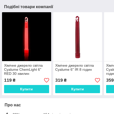
Подібні товари компанії
Хімічне джерело світла
Хімічне джерело світла
Хімі
Cyalume ChemLight 6"
Cyalume 6" IR 8 годин
Cya
RED 30 хвилин
годи
119
319
359
₴
₴
Купити
Купити
Про нас