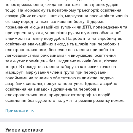
точок приземлення, скидання вантажів, повітряних ударів
тощо. На морському та повітряному транспорті: освітлення
евакуаційних виходів і шляхів, маркування пасажирів та членів
екіпажу перед та після залишення борту. В дорозі:
позначення місць аварійної зупинки чи ДТП, попередження та
привернення уваги, управління рухом в умовах обмеженої
видимості та темну пору доби. На роботі та на виробництві:
освітлення евакуаційних виходів та шляхів при перебоях з
електропостачанням, безпечне освітлення при роботі з
легкозаймистими речовинами чи вибухівкою, освітлення
замкнутих приміщень без шкідливих викидів (дим, кіптява
тощо). В поході: освітлення табору та ключових точок на
маршруті, маркування членів групи при пересуванні
водоймами чи зонами з обмеженою видимістю, подача
аварійних сигналів, пошук та порятунок. Вдома: аварійне
освітлення на випадок відключень та перебоїв з
електропостачанням, природних катастроф та аварій,
освітлення без відкритого полум’я та ризиків розвитку пожеж.
Приховати
Умови доставки