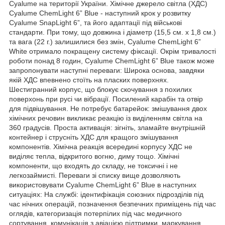
Cyalume на території України. Хімічне джерело світла (ХДС)
Cyalume ChemLight 6” Blue - наступний крок у розвитку
Cyalume SnapLight 6”, та його адаптації під військові
стандарти. При тому, що довжина і діаметр (15,5 см. х 1,8 см.)
та вага (22 г.) залишилися без змін, Cyalume ChemLight 6”
White отримало покращену систему фіксації. Окрім тривалості
роботи понад 8 годин, Cyalume ChemLight 6” Blue також може
запропонувати наступні переваги: Широка основа, завдяки
якій ХДС впевнено стоїть на пласких поверхнях.
Шестигранний корпус, що блокує скочування з похилих
поверхонь при русі чи вібрації. Посилений карабін та отвір
для підвішування. Не потребує батарейок: змішування двох
хімічних речовин викликає реакцію із виділенням світла на
360 градусів. Проста активація: зігніть, зламайте внутрішній
контейнер і струсніть ХДС для кращого змішування
компонентів. Хімічна реакція всередині корпусу ХДС не
виділяє тепла, відкритого вогню, диму тощо. Хімічні
компоненти, що входять до складу, не токсичні і не
легкозаймисті. Переваги зі списку вище дозволяють
використовувати Cyalume ChemLight 6” Blue в наступних
ситуаціях: На службі: ідентифікація союзних підрозділів під
час нічних операцій, позначення безпечних приміщень під час
оглядів, категоризація потерпілих під час медичного
сортування, комунікація з авіацією підтримки, маркування