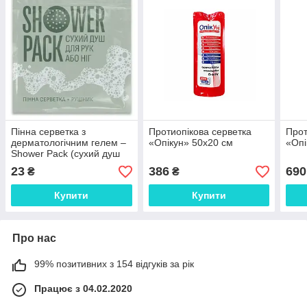
Пінна серветка з
Протиопікова серветка
Прот
дерматологічним гелем –
«Опікун» 50х20 см
«Опі
Shower Pack (сухий душ
для рук або ніг)
23
386
690
₴
₴
Купити
Купити
Про нас
99% позитивних з 154 відгуків за рік
Працює з 04.02.2020