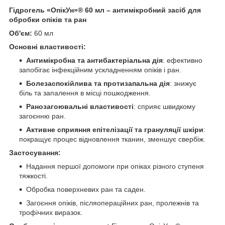
Гідрогель «ОпікУн»® 60 мл – антимікробний засіб для
обробки опіків та ран
Об'єм:
60 мл
Основні властивості:
Антимікробна та антибактеріальна дія
: ефективно
запобігає інфекційним ускладненням опіків і ран.
Болезаспокійлива та протизапальна дія
: знижує
біль та запалення в місці пошкодження.
Ранозагоювальні властивості
: сприяє швидкому
загоєнню ран.
Активне сприяння епітелізації та грануляції шкіри
:
покращує процес відновлення тканин, зменшує свербіж.
Застосування:
Надання першої допомоги при опіках різного ступеня
тяжкості.
Обробка поверхневих ран та саден.
Загоєння опіків, післяопераційних ран, пролежнів та
трофічних виразок.