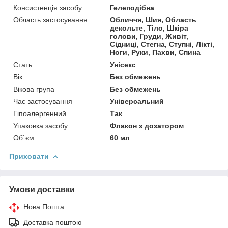
Консистенція засобу
Гелеподібна
Область застосування
Обличчя, Шия, Область
декольте, Тіло, Шкіра
голови, Груди, Живіт,
Сідниці, Стегна, Ступні, Лікті,
Ноги, Руки, Пахви, Спина
Стать
Унісекс
Вік
Без обмежень
Вікова група
Без обмежень
Час застосування
Універсальний
Гіпоалергенний
Так
Упаковка засобу
Флакон з дозатором
Об`єм
60 мл
Приховати
Умови доставки
Нова Пошта
Доставка поштою