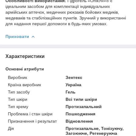
Особливості використання:
Гідрогель «ОпікУн»® є
ідеальним засобом для комплектації індивідуальних
армійських аптечок, медичних рюкзаків бойових медиків,
медеваків та стабілізаційних пунктів. Зручний у використанні
для надання першої допомоги в будь-яких умовах.
Приховати
Характеристики
Основні атрибути
Виробник
Зентекс
Країна виробник
Україна
Тип засобу
Гель
Тип шкіри
Всі типи шкіри
Тип крему
Протизапальний
Проблема і стан шкіри
Пошкодження
Призначення і результат
Відновлення
Дія
Протизапальне, Тонізуючу,
Загоююче, Регенеруюча