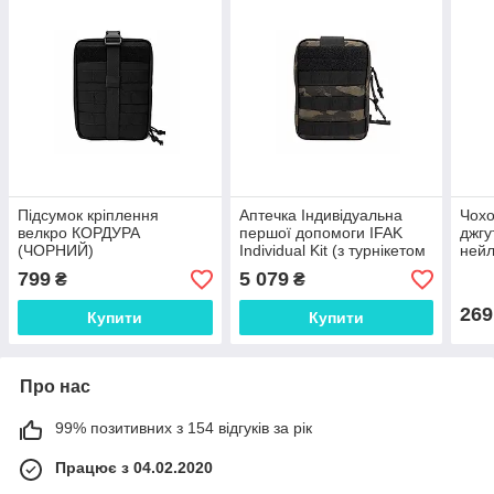
Підсумок кріплення
Аптечка Індивідуальна
Чохо
велкро КОРДУРА
першої допомоги IFAK
джгу
(ЧОРНИЙ)
Individual Kit (з турнікетом
нейл
CAT 7)
799
5 079
₴
₴
269
Купити
Купити
Про нас
99% позитивних з 154 відгуків за рік
Працює з 04.02.2020