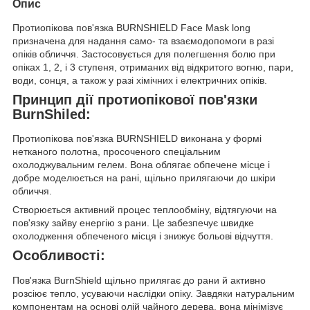
Опис
Протиопікова пов'язка BURNSHIELD Face Mask long
призначена для надання само- та взаємодопомоги в разі
опіків обличчя. Застосовується для полегшення болю при
опіках 1, 2, і 3 ступеня, отриманих від відкритого вогню, пари,
води, сонця, а також у разі хімічних і електричних опіків.
Принцип дії протиопікової пов'язки
BurnShiled:
Протиопікова пов'язка BURNSHIELD виконана у формі
нетканого полотна, просоченого спеціальним
охолоджувальним гелем. Вона облягає обпечене місце і
добре моделюється на рані, щільно прилягаючи до шкіри
обличчя.
Створюється активний процес теплообміну, відтягуючи на
пов'язку зайву енергію з рани. Це забезпечує швидке
охолодження обпеченого місця і знижує больові відчуття.
Особливості:
Пов'язка BurnShield щільно прилягає до рани й активно
розсіює тепло, усуваючи наслідки опіку. Завдяки натуральним
компонентам на основі олій чайного дерева, вона мінімізує