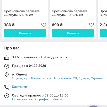
Протиопікова серветка
Протиопікова серветка
Прот
«Опікун» 50х20 см
«Опікун» 100х20 см
Burn
386
690
2 2
₴
₴
Купити
Купити
Про нас
99% позитивних з 154 відгуків за рік
Працює з 04.02.2020
м. Одеса
Одеса, вул. Композитора Ніщинського 28, Одеса, Україна
Контакти
Сьогодні працює з 09:00 до 18:00
Показати весь графік роботи