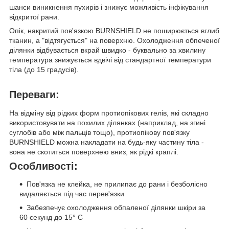
шанси виникнення пухирів і знижує можливість інфікування
відкритої рани.
Опік, накритий пов'язкою BURNSHIELD не поширюється вглиб
тканин, а "відтягується" на поверхню. Охолодження обпеченої
ділянки відбувається вкрай швидко - буквально за хвилину
температура знижується вдвічі від стандартної температури
тіла (до 15 градусів).
Переваги:
На відміну від рідких форм протиопікових гелів, які складно
використовувати на похилих ділянках (наприклад, на згині
суглобів або між пальців тощо), протиопікову пов'язку
BURNSHIELD можна накладати на будь-яку частину тіла -
вона не скотиться поверхнею вниз, як рідкі краплі.
Особливості:
Пов'язка не клейка, не прилипає до рани і безболісно
видаляється під час перев'язки
Забезпечує охолодження обпаленої ділянки шкіри за
60 секунд до 15° C