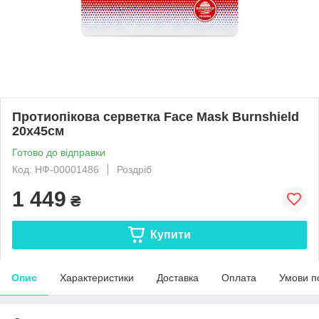
Протиопікова серветка Face Mask Burnshield
20x45см
Готово до відправки
Код: НФ-00001486
Роздріб
1 449
₴
Купити
Опис
Характеристики
Доставка
Оплата
Умови п