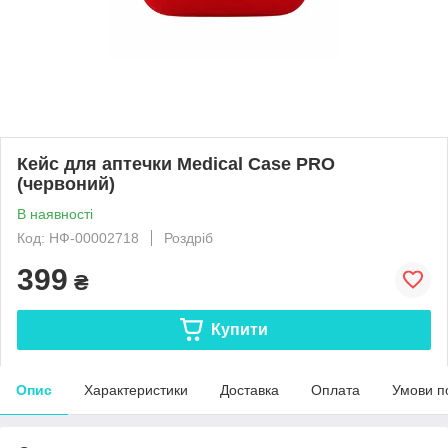
Кейс для аптечки Medical Case PRO
(червоний)
В наявності
Код: НФ-00002718
Роздріб
399
₴
Купити
Опис
Характеристики
Доставка
Оплата
Умови п