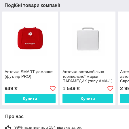
Подібні товари компанії
Аптечка SMART домашня
Аптечка автомобільна
Апте
(футляр PRO)
торгівельної марки
авто
ПАРАМЕДИК (типу АМА-1)
Євро
турн
949
1 549
2 9
₴
₴
Купити
Купити
Про нас
99% позитивних з 154 відгуків за рік