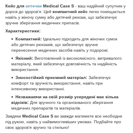
Кейс для
аптечки
Medical Case S
- ваш надійний супутник у
дорозі до здоров'я. Цей
компактний кейс
легко поміщається
навіть у жіночу сумку або дитячий рюкзак, що забезпечує
зручне зберігання медичних припасів.
Характеристики:
Компактний:
Ідеально підходить для жіночих сумок
або дитячих рюкзаків, що забезпечує зручне
перенесення медичних засобів навіть у подорожі.
Якісний:
Виготовлений із високоякісного, витривалого
матеріалу, який забезпечує довговічність та надійність
використання.
Зносостійкий приємний матеріал:
Забезпечує
комфорт та зручність використання, навіть при
інтенсивному використанні.
Незважаючи на свій розмір усередині має кілька
відсіків:
Для зручного та організованого зберігання
медичних препаратів та матеріалів.
Завдяки
Medical Case S
ви завжди матимете все необхідне
під рукою, навіть у найвимогливіших умовах. Подбайте про
своє здоров'я зручно та стильно!