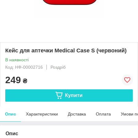
Кейс для аптечки Medical Case S (червоний)
В наявності
Код: НФ-00002716
Роздріб
249
₴
Купити
Опис
Характеристики
Доставка
Оплата
Умови п
Опис