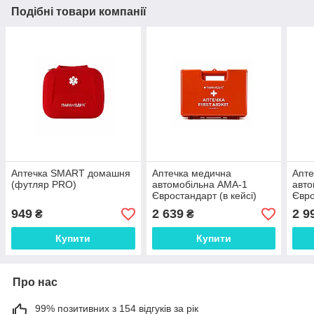
Подібні товари компанії
Аптечка SMART домашня
Аптечка медична
Апте
(футляр PRO)
автомобільна АМА-1
авто
Євростандарт (в кейсі)
Євро
турн
949
2 639
2 9
₴
₴
Купити
Купити
Про нас
99% позитивних з 154 відгуків за рік