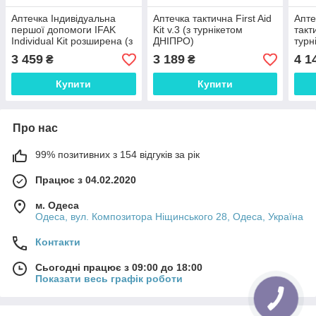
Аптечка Індивідуальна
Аптечка тактична First Aid
Апте
першої допомоги IFAK
Kit v.3 (з турнікетом
такти
Individual Kit розширена (з
ДНІПРО)
турн
турнікетом ДНІПРО)
3 459
3 189
4 1
₴
₴
Купити
Купити
Про нас
99% позитивних з 154 відгуків за рік
Працює з 04.02.2020
м. Одеса
Одеса, вул. Композитора Ніщинського 28, Одеса, Україна
Контакти
Сьогодні працює з 09:00 до 18:00
Показати весь графік роботи