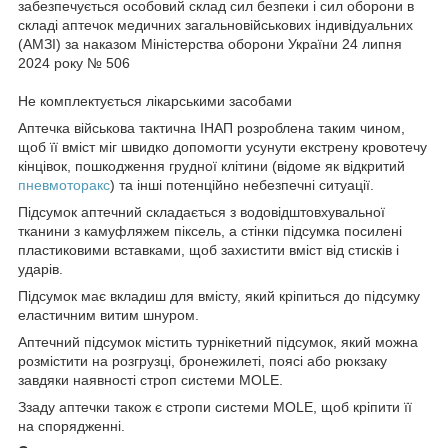
забезпечується особовий склад сил безпеки і сил оборони в
складі аптечок медичних загальновійськових індивідуальних
(АМЗІ) за наказом Міністерства оборони України 24 липня
2024 року № 506
Не комплектується лікарськими засобами
Аптечка військова тактична ІНАП розроблена таким чином,
щоб її вміст міг швидко допомогти усунути екстрену кровотечу
кінцівок, пошкодження грудної клітини (відоме як відкритий
пневмоторакс
) та інші потенційно небезпечні ситуації.
Підсумок аптечний складається з водовідштовхувальної
тканини з камуфляжем піксель, а стінки підсумка посилені
пластиковими вставками, щоб захистити вміст від стисків і
ударів.
Підсумок має вкладиш для вмісту, який кріпиться до підсумку
еластичним витим шнуром.
Аптечний підсумок містить турнікетний підсумок, який можна
розмістити на розгрузці, бронежилеті, поясі або рюкзаку
завдяки наявності строп системи MOLE.
Ззаду аптечки також є стропи системи MOLE, щоб кріпити її
на спорядженні.