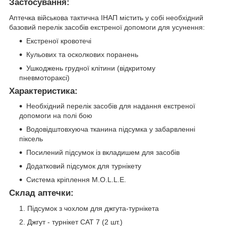
Застосування:
Аптечка військова тактична ІНАП містить у собі необхідний
базовий перелік засобів екстреної допомоги для усунення:
Екстреної кровотечі
Кульових та осколкових поранень
Ушкоджень грудної клітини (відкритому
пневмотораксі)
Характеристика:
Необхідний перелік засобів для надання екстреної
допомоги на полі бою
Водовідштовхуюча тканина підсумка у забарвленні
піксель
Посилений підсумок із вкладишем для засобів
Додатковий підсумок для турнікету
Система кріплення M.O.L.L.E.
Склад аптечки:
Підсумок з чохлом для джгута-турнікета
Джгут - турнікет CAT 7 (2 шт.)