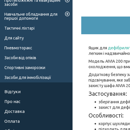
Протипожежні та евакуаційні
засоби
Навчальне обладнання для
першої допомоги
Тактичні ліхтарі
Для сайту
Ящик для
дефібриля
Пневмоторакс
легким і надзвичайн
Засоби від опіків
Модель AIVIA 200 при
охолодження, що вм
Спортивні заморозки
Додаткову безпеку за
Засоби для іммобілізації
підсвічування, яке з
захисту шафа AIVIA 20
Відгуки
Застосування:
Про нас
зберігання деф
захист для деф
Доставка
Особливості:
Оплата
корпус шухляди 
підходить для 