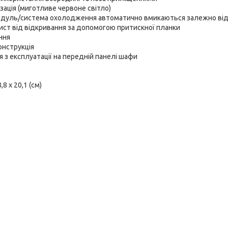
ізація (миготливе червоне світло)
одуль/система охолодження автоматично вмикаються залежно ві
ист від відкривання за допомогою притискної планки
ння
онструкція
я з експлуатації на передній панелі шафи
,8 x 20,1 (см)