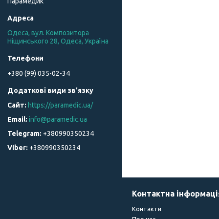
Парамедик
Одеса, вул. Композитора
Ніщинського 28, Одеса, Україна
+380 (99) 035-02-34
https://paramedic.ua/
info@paramedic.ua
+380990350234
+380990350234
Контактна інформаці
Контакти