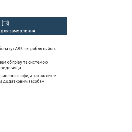
 для замовлення
онату і ABS, які роблять його
ем обігріву та системою
середовища.
дчинення шафи, а також нічне
яки додатковим засобам