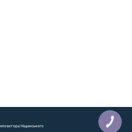
КНОПКА
ЗВ'ЯЗКУ
омпозитора Ніщинського