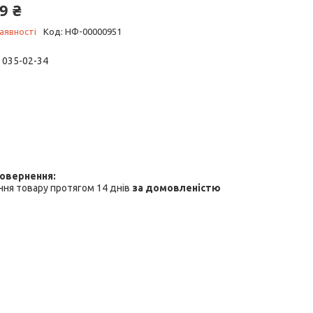
9 ₴
аявності
Код:
НФ-00000951
) 035-02-34
ня товару протягом 14 днів
за домовленістю