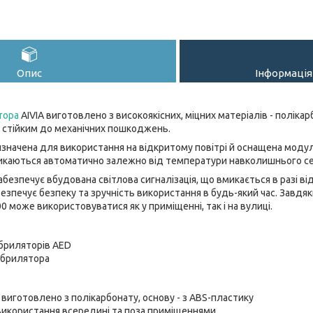
Опис
Інформація
тора
AIVIA виготовлено з високоякісних, міцних матеріалів - полікарб
о стійким до механічних пошкоджень.
значена для використання на відкритому повітрі й оснащена модул
икаються автоматично залежно від температури навколишнього 
безпечує вбудована світлова сигналізація, що вмикається в разі ві
абезпечує безпеку та зручність використання в будь-який час. Завд
0 може використовуватися як у приміщенні, так і на вулиці.
ібриляторів AED
ібрилятора
виготовлено з полікарбонату, основу - з ABS-пластику
використання всередині та поза приміщеннями