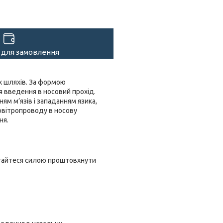
 для замовлення
х шляхів. За формою
я введення в носовий прохід.
ям м’язів і западанням язика,
повітропроводу в носову
ня.
магайтеся силою проштовхнути