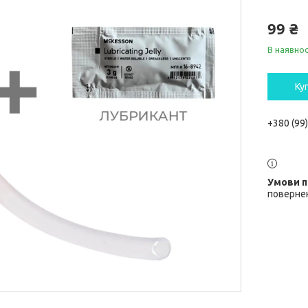
99 ₴
В наявнос
Ку
+380 (99
повернен