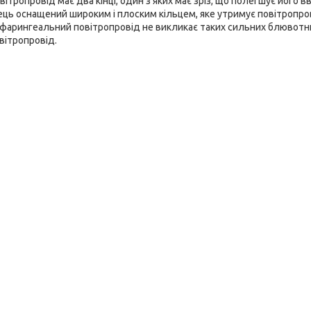
овітропровід має два кінці, один з яких має зріз, що полегшує його 
ець оснащений широким і плоским кільцем, яке утримує повітропро
офарингеальний повітропровід не викликає таких сильних блювотни
вітропровід.