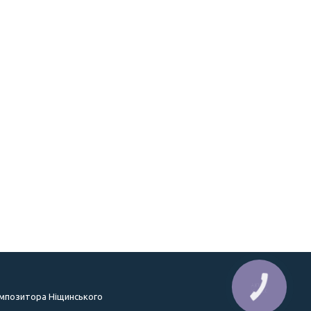
КНОПКА
ЗВ'ЯЗКУ
омпозитора Ніщинського