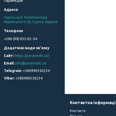
Парамедик
Одеса, вул. Композитора
Ніщинського 28, Одеса, Україна
+380 (99) 035-02-34
https://paramedic.ua/
info@paramedic.ua
+380990350234
+380990350234
Контактна інформаці
Контакти