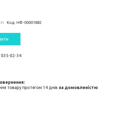
ті
Код:
НФ-00001882
пити
) 035-02-34
ня товару протягом 14 днів
за домовленістю