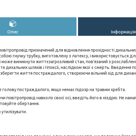
Опис
Інформація
овітропровід призначений для відновлення прохідності дихальни
собою гнучку трубку, виготовлену з латексу, і використовується дл
і може виникнути життєзагрозливий стан, пов’язаний з розслабленн
я дихальних шляхів і гіпоксії, наслідком якої є смерть. Введення 
зберегти життя постраждалого, створюючи вільний хід для дихан
 голову постраждалого, якщо немає підозр на травми хребта.
и повітропровід навколо своєї осі, введіть його в ніздрю. Не на
стовуйте обертання.
 утилізувати.