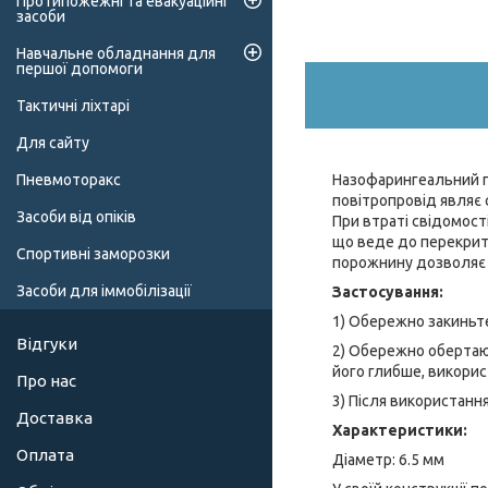
Протипожежні та евакуаційні
засоби
Навчальне обладнання для
першої допомоги
Тактичні ліхтарі
Для сайту
Назофарингеальний п
Пневмоторакс
повітропровід являє 
Засоби від опіків
При втраті свідомост
що веде до перекритт
Спортивні заморозки
порожнину дозволяє 
Засоби для іммобілізації
Застосування:
1) Обережно закиньте
Відгуки
2) Обережно обертаюч
його глибше, викори
Про нас
3) Після використання
Доставка
Характеристики:
Оплата
Діаметр: 6.5 мм