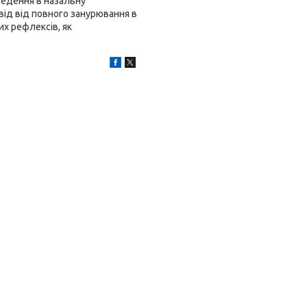
введення в назальну
від від повного занурювання в
х рефлексів, як