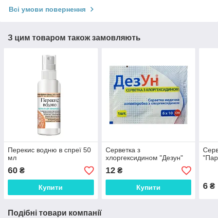
Всі умови повернення
З цим товаром також замовляють
Перекис водню в спреї 50
Серветка з
Серв
мл
хлоргексидином "Дезун"
"Пар
60
12
₴
₴
6
₴
Купити
Купити
Подібні товари компанії