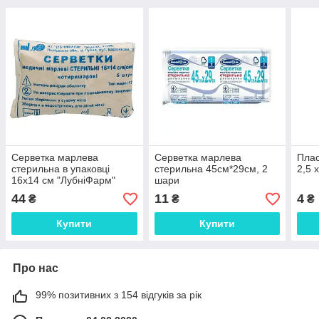
Серветка марлева
Серветка марлева
Плас
стерильна в упаковці
стерильна 45см*29см, 2
2,5 
16х14 см "ЛубніФарм"
шари
44
11
4
₴
₴
₴
Купити
Купити
Про нас
99% позитивних з 154 відгуків за рік