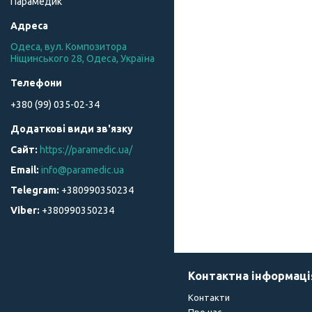
Парамедик
Одеса, вул. Композитора
Ніщинського 28, Одеса, Україна
+380 (99) 035-02-34
https://paramedic.ua/
info@paramedic.ua
+380990350234
+380990350234
Контактна інформаці
Контакти