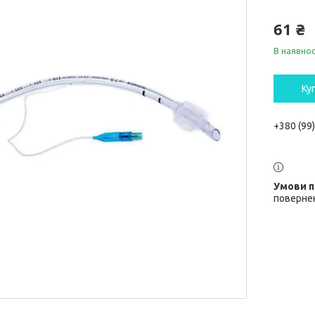
61 ₴
В наявнос
Ку
+380 (99
повернен