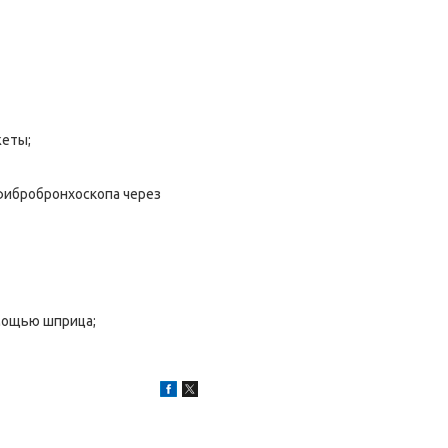
жеты;
фибробронхоскопа через
мощью шприца;