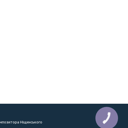
КНОПКА
ЗВ'ЯЗКУ
омпозитора Ніщинського