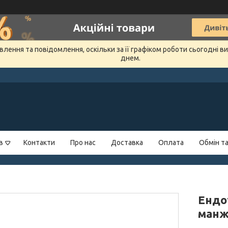
лення та повідомлення, оскільки за її графіком роботи сьогодні 
днем.
в
Контакти
Про нас
Доставка
Оплата
Обмін т
Ендо
ман