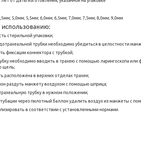
 лет от даты изготовления, указанной на упаковке
4,5мм; 5,0мм; 5,5мм; 6,0мм; 6,5мм; 7,0мм; 7,5мм; 8,0мм; 9,0мм
 использованию:
ть стерильной упаковки;
дотрахеальной трубки необходимо убедиться в целостности ман
ь фиксации коннектора с трубкой;
бку необходимо вводить в трахею с помощью ларингоскопа или 
ю щель;
 расположена в верхних отделах трахеи;
лон раздуть манжету воздухом с помощью шприца;
трахеальную трубку в нужном положении;
тубации через пилотный баллон удалить воздух из манжеты с по
илизировать в соответствии с установленными нормами.