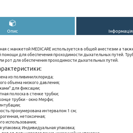
Опис
Інформація
ная с манжетой MEDICARE используется в общей анестезии а такж
 помощи для обеспечения проходимости дыхательных путей. Труб
или рот для обеспечения проходимости дыхательных путей.
арактеристики:
лена из поливинилхлорида;
го объема низкого давления;
ками" для фиксации;
ная полоска в стенке трубки;
онце трубки - окно Мерфи;
интубации;
ность пронумерована интервалом 1 см;
рогенная, нетоксичная;
го использования;
 упаковка; Индивидуальная упаковка;