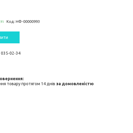
ті
Код:
НФ-00000993
пити
) 035-02-34
ня товару протягом 14 днів
за домовленістю