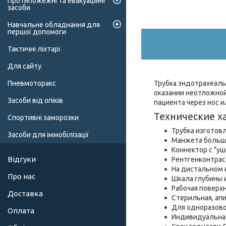
Протипожежні та евакуаційні
засоби
Навчальне обладнання для
першої допомоги
Тактичні ліхтарі
Для сайту
Трубка эндотрахеаль
Пневмоторакс
оказании неотложной
Засоби від опіків
пациента через нос 
Технические х
Спортивні заморозки
Трубка изготов
Засоби для іммобілізації
Манжета большо
Коннектор с "уш
Відгуки
Рентгенконтраст
На дистальном к
Про нас
Шкала глубины 
Рабочая поверх
Доставка
Стерильная, апи
Для одноразово
Оплата
Индивидуальная