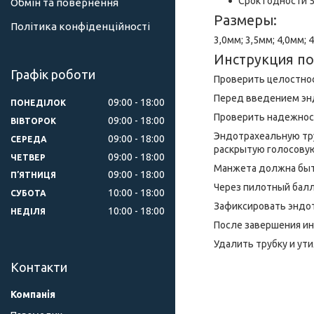
Срок годности 5
Обмін та повернення
Размеры:
Політика конфіденційності
3,0мм; 3,5мм; 4,0мм; 
Инструкция по
Графік роботи
Проверить целостнос
Перед введением эн
09:00
18:00
ПОНЕДІЛОК
Проверить надежност
09:00
18:00
ВІВТОРОК
Эндотрахеальную тру
09:00
18:00
СЕРЕДА
раскрытую голосову
09:00
18:00
ЧЕТВЕР
Манжета должна быть
09:00
18:00
ПʼЯТНИЦЯ
Через пилотный бал
10:00
18:00
СУБОТА
Зафиксировать эндо
10:00
18:00
НЕДІЛЯ
После завершения ин
Удалить трубку и ут
Контакти