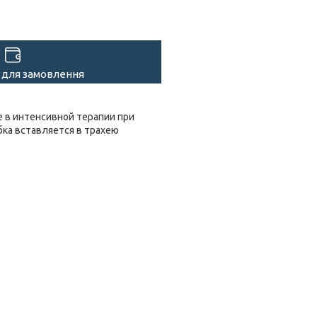
 для замовлення
е в интенсивной терапии при
ка вставляется в трахею