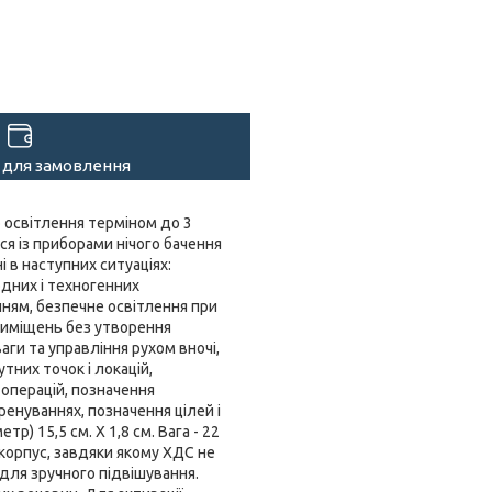
 для замовлення
о освітлення терміном до 3
я із приборами нічого бачення
 в наступних ситуаціях:
дних і техногенних
нням, безпечне освітлення при
риміщень без утворення
аги та управління рухом вночі,
них точок і локацій,
 операцій, позначення
енуваннях, позначення цілей і
) 15,5 см. Х 1,8 см. Вага - 22
корпус, завдяки якому ХДС не
р для зручного підвішування.