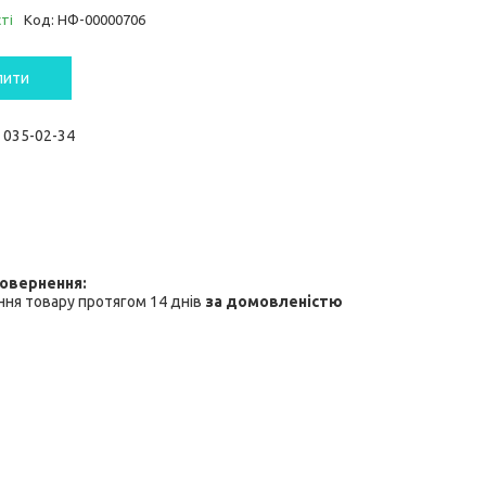
ті
Код:
НФ-00000706
пити
) 035-02-34
ня товару протягом 14 днів
за домовленістю