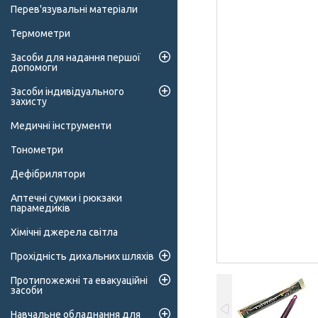
Перев'язувальні матеріали
Термометри
Засоби для надання першої
допомоги
Засоби індивідуального
захисту
Медичні інструменти
Тонометри
Дефібрилятори
Аптечні сумки і рюкзаки
парамедиків
Хімічні джерела світла
Прохідність дихальних шляхів
Протипожежні та евакуаційні
засоби
Навчальне обладнання для