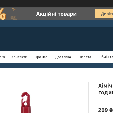
в
Контакти
Про нас
Доставка
Оплата
Обмін т
Хіміч
годи
209 ₴