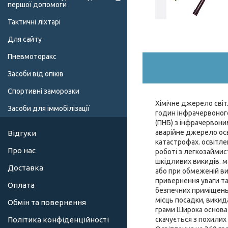
першої допомоги
Тактичні ліхтарі
Для сайту
Пневмоторакс
Засоби від опіків
Спортивні заморозки
Хімічне джерело світ
Засоби для іммобілізації
годин інфрачервоного
(ПНБ) з інфрачервоним
аварійне джерело осв
Відгуки
катастрофах. освітле
Про нас
роботі з легкозайми
шкідливих викидів. м
Доставка
або при обмеженій ви
привернення уваги та 
Оплата
безпечних приміщень 
місць посадки, викида
Обмін та повернення
грами Широка основа
скачується з похилих 
Політика конфіденційності