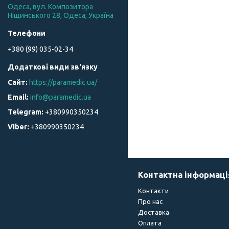
Одеса, вул. Композитора
Ніщинського 28, Одеса, Україна
+380 (99) 035-02-34
https://paramedic.ua/
info@paramedic.ua
+380990350234
+380990350234
Контактна інформаці
Контакти
Про нас
Доставка
Оплата