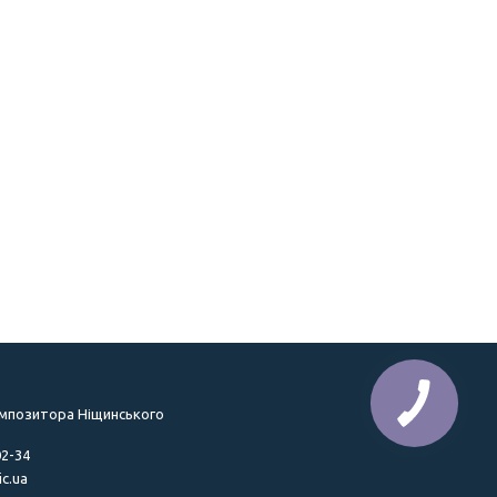
омпозитора Ніщинського
02-34
c.ua