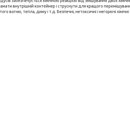
адусів забезпечується хімічною реакцією від змішування двох хімічн
ламати внутрішній контейнер і струснути для кращого перемішуванн
ого вогню, тепла, диму і т.д. Безпечні, нетоксичні і негорючі хіміч