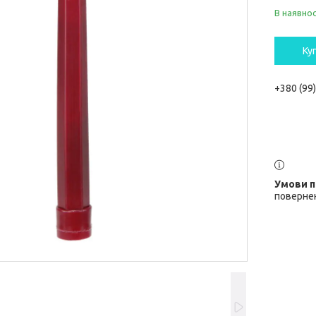
В наявнос
Ку
+380 (99
повернен