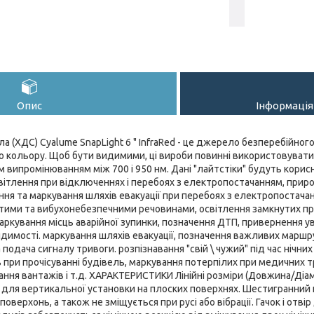
Опис
Інформація
ла (ХДС) Cyalume SnapLight 6 " InfraRed - це джерело безперебійног
 кольору. Щоб бути видимими, ці вироби повинні використовуватис
 випромінюванням між 700 і 950 нм. Дані "лайтстіки" будуть корисні
ітлення при відключеннях і перебоях з електропостачанням, приро
ння та маркування шляхів евакуації при перебоях з електропостача
стими та вибухонебезпечними речовинами, освітлення замкнутих п
аркування місць аварійної зупинки, позначення ДТП, привернення ув
димості. маркування шляхів евакуації, позначення важливих маршрут
подача сигналу тривоги. розпізнавання "свій \ чужий" під час нічних
при прочісуванні будівель, маркування потерпілих при медичних тр
ння вантажів і т.д. ХАРАКТЕРИСТИКИ Лінійні розміри (Довжина/Діаметр
 для вертикальної установки на плоских поверхнях. Шестигранний 
поверхонь, а також не зміщується при русі або вібрації. Гачок і отві