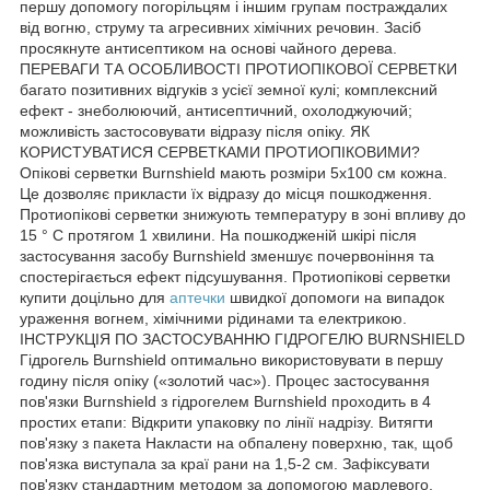
першу допомогу погорільцям і іншим групам постраждалих
від вогню, струму та агресивних хімічних речовин. Засіб
просякнуте антисептиком на основі чайного дерева.
ПЕРЕВАГИ ТА ОСОБЛИВОСТІ ПРОТИОПІКОВОЇ СЕРВЕТКИ
багато позитивних відгуків з усієї земної кулі; комплексний
ефект - знеболюючий, антисептичний, охолоджуючий;
можливість застосовувати відразу після опіку. ЯК
КОРИСТУВАТИСЯ СЕРВЕТКАМИ ПРОТИОПІКОВИМИ?
Опікові серветки Burnshield мають розміри 5х100 см кожна.
Це дозволяє прикласти їх відразу до місця пошкодження.
Протиопікові серветки знижують температуру в зоні впливу до
15 ° С протягом 1 хвилини. На пошкодженій шкірі після
застосування засобу Burnshield зменшує почервоніння та
спостерігається ефект підсушування. Протиопікові серветки
купити доцільно для
аптечки
швидкої допомоги на випадок
ураження вогнем, хімічними рідинами та електрикою.
ІНСТРУКЦІЯ ПО ЗАСТОСУВАННЮ ГІДРОГЕЛЮ BURNSHIELD
Гідрогель Burnshield оптимально використовувати в першу
годину після опіку («золотий час»). Процес застосування
пов'язки Burnshield з гідрогелем Burnshield проходить в 4
простих етапи: Відкрити упаковку по лінії надрізу. Витягти
пов'язку з пакета Накласти на обпалену поверхню, так, щоб
пов'язка виступала за краї рани на 1,5-2 см. Зафіксувати
пов'язку стандартним методом за допомогою марлевого,