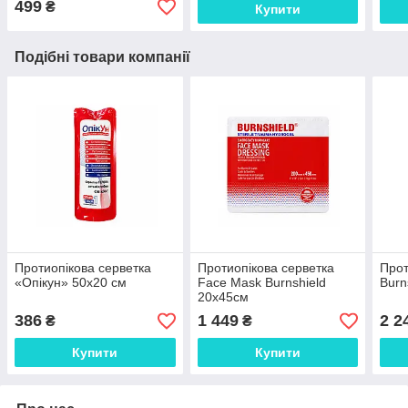
499
₴
Купити
Подібні товари компанії
Протиопікова серветка
Протиопікова серветка
Прот
«Опікун» 50х20 см
Face Mask Burnshield
Burn
20x45см
386
1 449
2 2
₴
₴
Купити
Купити